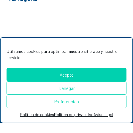
Utilizamos cookies para optimizar nuestro sitio web y nuestro
servicio.
Acepto
Denegar
Combustibles renovables
Preferencias
Por una movilidad sostenible
Política de cookies
Política de privacidad
Aviso legal
Actualidad
Sala de prensa